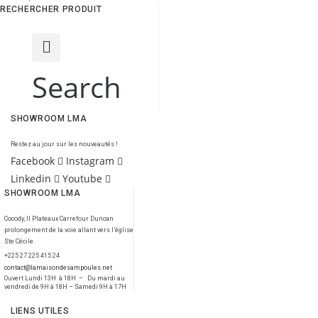
RECHERCHER PRODUIT
Search
SHOWROOM LMA
Restez au jour sur les nouveautés !
Facebook
Instagram
Linkedin
Youtube
SHOWROOM LMA
Cocody, II Plateaux Carrefour Duncan
prolongement de la voie allant vers l’église
Ste Cécile.
+225 27 225 415 24
contact@lamaisondesampoules.net
Ouvert Lundi 13H à 18H – Du mardi au
vendredi de 9H à 18H – Samedi 9H à 17H
LIENS UTILES