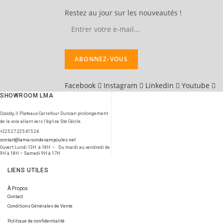
Restez au jour sur les nouveautés !
Facebook
Instagram
Linkedin
Youtube
SHOWROOM LMA
Cocody, II Plateaux Carrefour Duncan prolongement
de la voie allant vers l’église Ste Cécile.
+225 27 225 415 24
contact@lamaisondesampoules.net
Ouvert Lundi 13H à 18H – Du mardi au vendredi de
9H à 18H – Samedi 9H à 17H
LIENS UTILES
À Propos
Contact
Conditions Générales de Vente
Politique de confidentialité