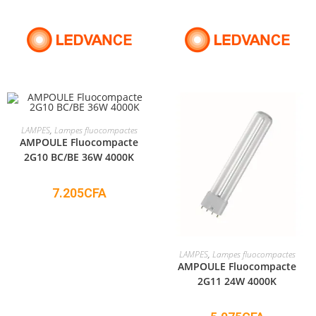
ADD TO CART
LAMPES
,
Lampes fluocompactes
AMPOULE Fluocompacte
2G10 BC/BE 36W 4000K
7.205
CFA
ADD TO CART
LAMPES
,
Lampes fluocompactes
AMPOULE Fluocompacte
2G11 24W 4000K