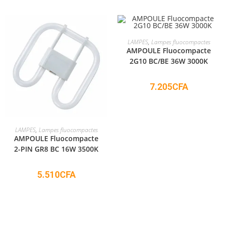
ADD TO CART
LAMPES
,
Lampes fluocompactes
AMPOULE Fluocompacte
2G10 BC/BE 36W 3000K
7.205
CFA
ADD TO CART
LAMPES
,
Lampes fluocompactes
AMPOULE Fluocompacte
2-PIN GR8 BC 16W 3500K
5.510
CFA