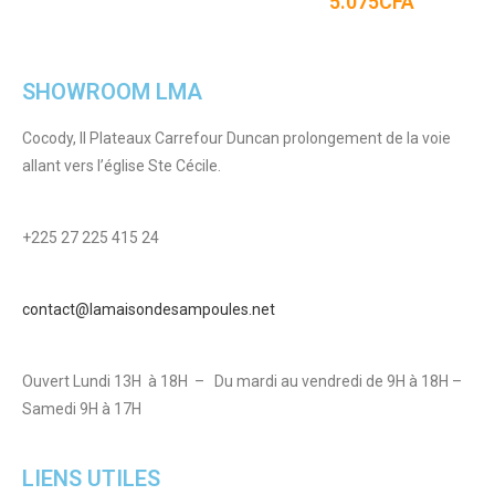
5.075
CFA
SHOWROOM LMA
Cocody, II Plateaux Carrefour Duncan prolongement de la voie
allant vers l’église Ste Cécile.
+225 27 225 415 24
contact@lamaisondesampoules.net
Ouvert Lundi 13H à 18H – Du mardi au vendredi de 9H à 18H –
Samedi 9H à 17H
LIENS UTILES