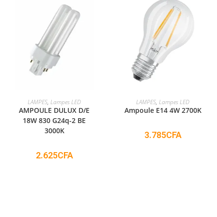
ADD TO CART
ADD TO CART
LAMPES
,
Lampes LED
LAMPES
,
Lampes LED
AMPOULE DULUX D/E
Ampoule E14 4W 2700K
18W 830 G24q-2 BE
3000K
3.785
CFA
2.625
CFA