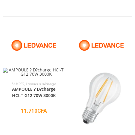
ADD TO CART
LAMPES
,
Lampes à décharge
AMPOULE ? D?charge
HCI-T G12 70W 3000K
11.710
CFA