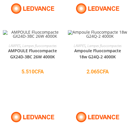
ADD TO CART
ADD TO CART
LAMPES
,
Lampes fluocompactes
LAMPES
,
Lampes fluocompactes
AMPOULE Fluocompacte
Ampoule Fluocompacte
GX24D-3BC 26W 4000K
18w G24Q-2 4000K
5.510
CFA
2.065
CFA