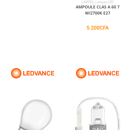
ADD TO CART
LAMPES
,
Lampes LED
AMPOULE CLAS A 60 7
W/2700K E27
5.200
CFA