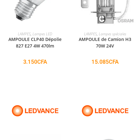
ADD TO CART
ADD TO CART
LAMPES
,
Lampes LED
LAMPES
,
Lampes spéciales
AMPOULE CLP40 Dépolie
AMPOULE de Camion H3
827 E27 4W 470lm
70W 24V
3.150
CFA
15.085
CFA