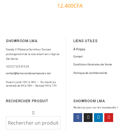
12.400
CFA
SHOWROOM LMA
LIENS UTILES
À Propos
Cocody, II Plateaux Carrefour Duncan
prolongement de la voie allant vers l’église
Contact
Ste Cécile.
Conditions Générales de Vente
+225 27 225 415 24
Politique de confidentialité
contact@lamaisondesampoules.net
Ouvert Lundi 13H à 18H – Du mardi au
vendredi de 9H à 18H – Samedi 9H à 17H
RECHERCHER PRODUIT
SHOWROOM LMA
Restez au jour sur les nouveautés !