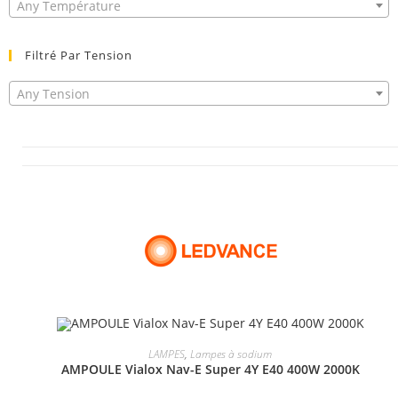
Any Température
Filtré Par Tension
Any Tension
ADD TO CART
LAMPES
,
Lampes à sodium
AMPOULE Vialox Nav-E Super 4Y E40 400W 2000K