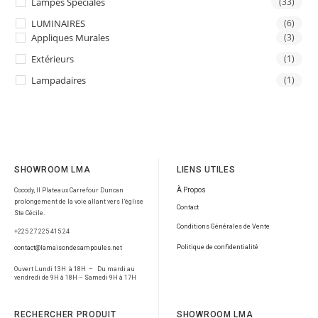
Lampes Spéciales
(33)
LUMINAIRES
(6)
Appliques Murales
(3)
Extérieurs
(1)
Lampadaires
(1)
SHOWROOM LMA
LIENS UTILES
À Propos
Cocody, II Plateaux Carrefour Duncan
prolongement de la voie allant vers l’église
Contact
Ste Cécile.
Conditions Générales de Vente
+225 27 225 415 24
Politique de confidentialité
contact@lamaisondesampoules.net
Ouvert Lundi 13H à 18H – Du mardi au
vendredi de 9H à 18H – Samedi 9H à 17H
RECHERCHER PRODUIT
SHOWROOM LMA