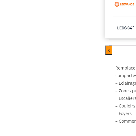
X
Description
Remplacem
compacte
– Eclairag
– Zones p
– Escalier
– Couloirs
– Foyers
– Commer