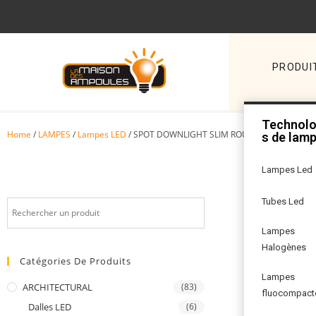
PRODUI
Technolo
Home
/
LAMPES
/
Lampes LED
/ SPOT DOWNLIGHT SLIM ROUND 18 W 4000 K
s de lam
Lampes Led
Tubes Led
Lampes
Halogènes
Catégories De Produits
Lampes
ARCHITECTURAL
(83)
fluocompact
Dalles LED
(6)