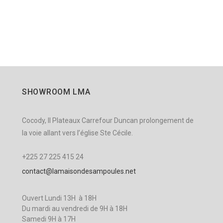
SHOWROOM LMA
Cocody, II Plateaux Carrefour Duncan prolongement de
la voie allant vers l’église Ste Cécile.
+225 27 225 415 24
contact@lamaisondesampoules.net
Ouvert Lundi 13H à 18H
Du mardi au vendredi de 9H à 18H
Samedi 9H à 17H