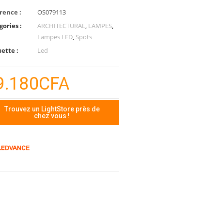
rence :
OS079113
gories :
ARCHITECTURAL
,
LAMPES
,
Lampes LED
,
Spots
uette :
Led
9.180
CFA
Trouvez un LightStore près de
chez vous !