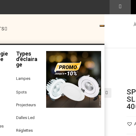
TS
gie
Types
pe
d'éclaira
ge
Lampes
SP
Spots
SL
🔍
40
Projecteurs
Dalles Led
es
Réglettes