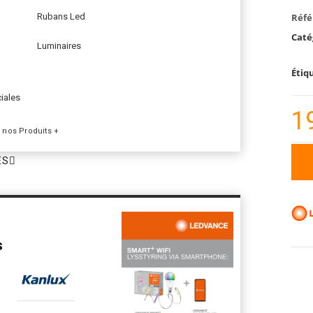
Réfé
Rubans Led
Caté
Luminaires
Étiq
iales
1
 nos Produits +
ES
s