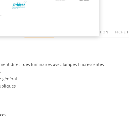
DESCRIPTION
ADDITIONAL INFORMATION
FICHE 
ent direct des luminaires avec lampes fluorescentes
s
e général
ubliques
s
ces