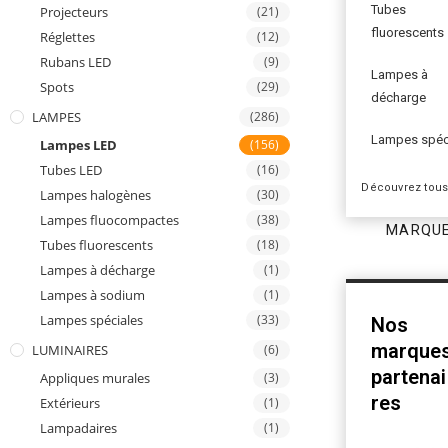
Tubes
Projecteurs
(21)
fluorescents
Réglettes
(12)
Rubans LED
(9)
Lampes à
Spots
(29)
décharge
LAMPES
(286)
Lampes spéc
Lampes LED
(156)
Tubes LED
(16)
Découvrez tous
Lampes halogènes
(30)
Lampes fluocompactes
(38)
MARQU
Tubes fluorescents
(18)
Lampes à décharge
(1)
Lampes à sodium
(1)
Lampes spéciales
(33)
Nos
marque
LUMINAIRES
(6)
partenai
Appliques murales
(3)
res
Extérieurs
(1)
Lampadaires
(1)