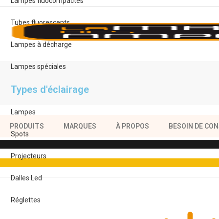
Lampes fluocompactes
Tubes fluorescents
Lampes à décharge
Lampes spéciales
Types d'éclairage
Lampes
PRODUITS
MARQUES
À PROPOS
BESOIN DE CON
Spots
Projecteurs
Dalles Led
Réglettes