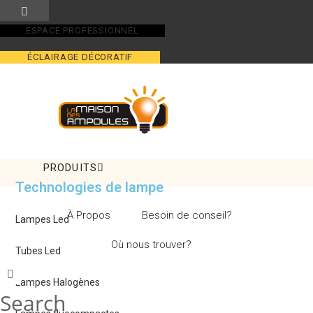
Skip
to
ESPACE PROFESSIONNEL
content
ÉCLAIRAGE DÉCORATIF
PRODUITS
Technologies de lampe
À Propos
Besoin de conseil?
Lampes Led
Où nous trouver?
Tubes Led
Lampes Halogènes
Search