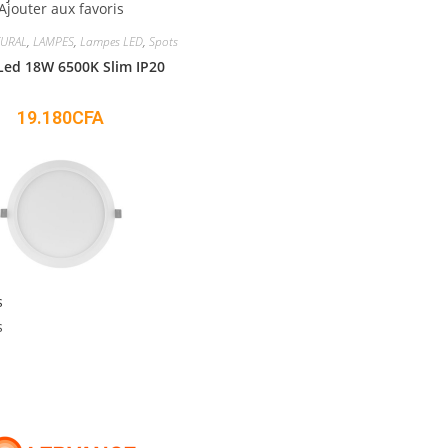
Ajouter aux favoris
TURAL
,
LAMPES
,
Lampes LED
,
Spots
Led 18W 6500K Slim IP20
19.180
CFA
s
s