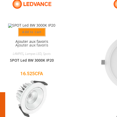
Add to cart
Ajouter aux favoris
Ajouter aux favoris
LAMPES
,
Lampes LED
,
Spots
SPOT Led 8W 3000K IP20
16.525
CFA