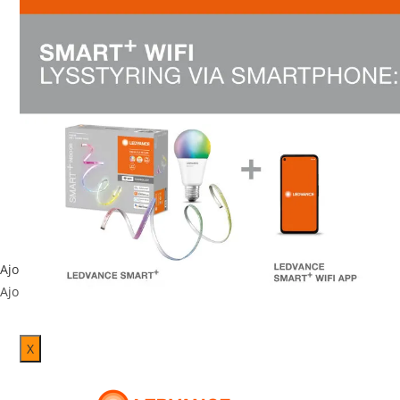
Ajouter aux favoris
Ajouter a
ARCHITECTURAL
,
LAMPES
,
Lampes LED
,
Spots
Ajouter a
SPOT Kit Led 7W 4000K GU10 DIM
11.500
CFA
Ajouter aux favoris
Ajouter aux favoris
X