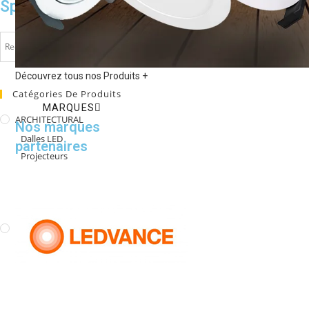
Spots
Découvrez tous nos Produits +
Catégories De Produits
MARQUES
ARCHITECTURAL
Nos marques
Dalles LED
partenaires
Projecteurs
Réglettes
Rubans LED
Spots
LAMPES
Lampes LED
Tubes LED
Lampes halogènes
Lampes fluocompactes