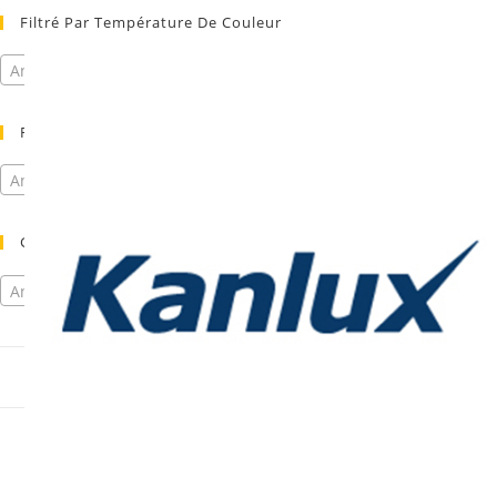
Filtré Par Température De Couleur
Any Température
Filtré Par Tension
Any Tension
Gradable?
Any Gradable ?