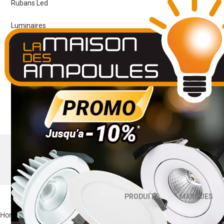
Rubans Led
Luminaires
PRODUITS
MARQUES
Home
/
ARCHITECTURAL
/
Spots
/ Page 2