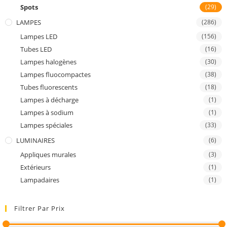
Spots
(29)
LAMPES
(286)
Lampes LED
(156)
Tubes LED
(16)
Lampes halogènes
(30)
Lampes fluocompactes
(38)
Tubes fluorescents
(18)
Lampes à décharge
(1)
Lampes à sodium
(1)
Lampes spéciales
(33)
LUMINAIRES
(6)
Appliques murales
(3)
Extérieurs
(1)
Lampadaires
(1)
Filtrer Par Prix