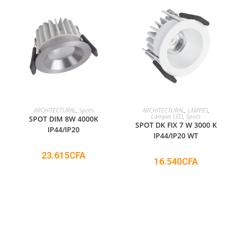
ADD TO CART
ADD TO CART
ARCHITECTURAL
,
Spots
ARCHITECTURAL
,
LAMPES
,
Lampes LED
,
Spots
SPOT DIM 8W 4000K
SPOT DK FIX 7 W 3000 K
IP44/IP20
IP44/IP20 WT
23.615
CFA
16.540
CFA