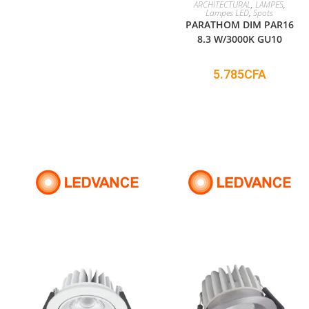
ADD TO CART
ARCHITECTURAL
,
LAMPES
,
Lampes LED
,
Spots
PARATHOM DIM PAR16
8.3 W/3000K GU10
5.785
CFA