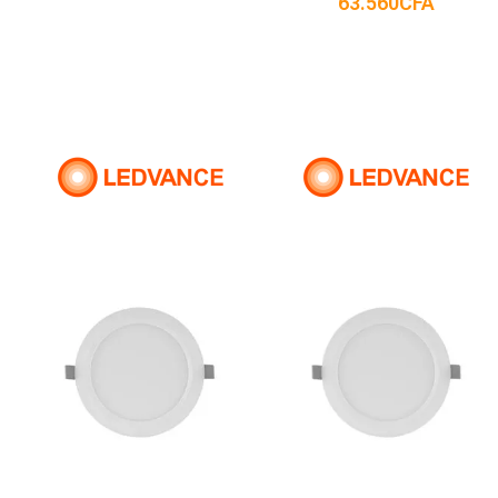
63.560
CFA