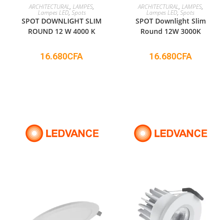
ADD TO CART
ADD TO CART
ARCHITECTURAL
,
LAMPES
,
ARCHITECTURAL
,
LAMPES
,
Lampes LED
,
Spots
Lampes LED
,
Spots
SPOT DOWNLIGHT SLIM
SPOT Downlight Slim
ROUND 12 W 4000 K
Round 12W 3000K
16.680
CFA
16.680
CFA