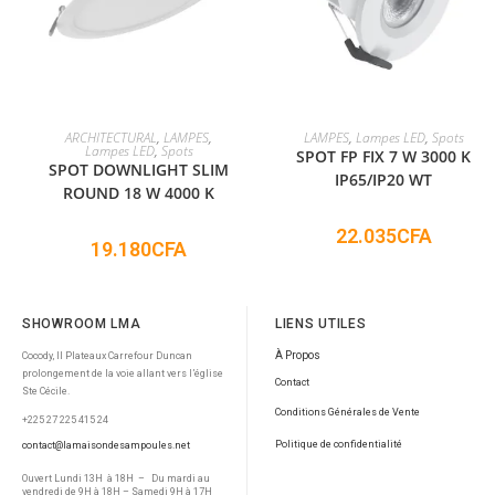
ADD TO CART
ADD TO CART
ARCHITECTURAL
,
LAMPES
,
LAMPES
,
Lampes LED
,
Spots
Lampes LED
,
Spots
SPOT FP FIX 7 W 3000 K
SPOT DOWNLIGHT SLIM
IP65/IP20 WT
ROUND 18 W 4000 K
22.035
CFA
19.180
CFA
SHOWROOM LMA
LIENS UTILES
À Propos
Cocody, II Plateaux Carrefour Duncan
prolongement de la voie allant vers l’église
Contact
Ste Cécile.
Conditions Générales de Vente
+225 27 225 415 24
Politique de confidentialité
contact@lamaisondesampoules.net
Ouvert Lundi 13H à 18H – Du mardi au
vendredi de 9H à 18H – Samedi 9H à 17H