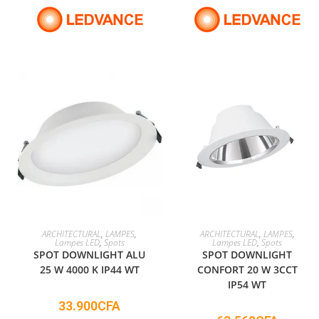
ADD TO CART
ADD TO CART
ARCHITECTURAL
,
LAMPES
,
ARCHITECTURAL
,
LAMPES
,
Lampes LED
,
Spots
Lampes LED
,
Spots
SPOT DOWNLIGHT ALU
SPOT DOWNLIGHT
25 W 4000 K IP44 WT
CONFORT 20 W 3CCT
IP54 WT
33.900
CFA