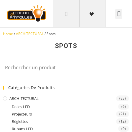
BESOIN DE CONSEIL?
OU NOUS TROUVER
Home
/
ARCHITECTURAL
/ Spots
SPOTS
Catégories De Produits
ARCHITECTURAL
(83)
Dalles LED
(6)
Projecteurs
(21)
Réglettes
(12)
Rubans LED
(9)